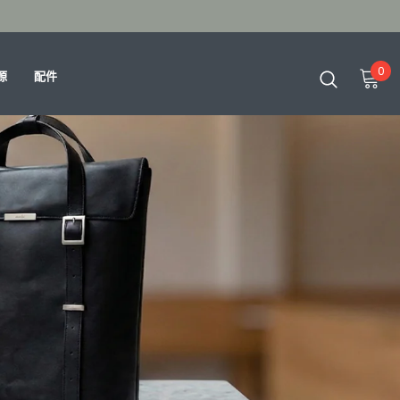
0
源
配件