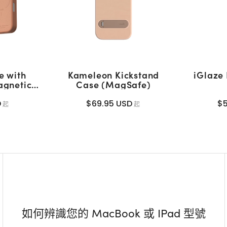
e with
Kameleon Kickstand
iGlaze
agnetic
Case (MagSafe)
Safe)
D
$69.95 USD
$5
起
起
如何辨識您的 MacBook 或 IPad 型號